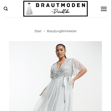
Zum
Inhalt
springen
Start
»
Brautjungfernkleider