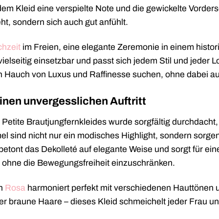
dem Kleid eine verspielte Note und die gewickelte Vordersei
eht, sondern sich auch gut anfühlt.
hzeit
im Freien, eine elegante Zeremonie in einem histor
 vielseitig einsetzbar und passt sich jedem Stil und jeder L
en Hauch von Luxus und Raffinesse suchen, ohne dabei au
einen unvergesslichen Auftritt
Petite Brautjungfernkleides wurde sorgfältig durchdach
el sind nicht nur ein modisches Highlight, sondern sorgen 
betont das Dekolleté auf elegante Weise und sorgt für eine
, ohne die Bewegungsfreiheit einzuschränken.
in
Rosa
harmoniert perfekt mit verschiedenen Hauttönen un
r braune Haare – dieses Kleid schmeichelt jeder Frau und