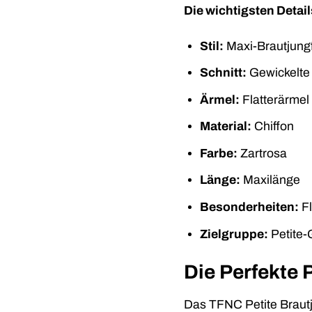
Die wichtigsten Detail
Stil:
Maxi-Brautjungf
Schnitt:
Gewickelte 
Ärmel:
Flatterärmel
Material:
Chiffon
Farbe:
Zartrosa
Länge:
Maxilänge
Besonderheiten:
Fl
Zielgruppe:
Petite-
Die Perfekte 
Das TFNC Petite Brautj