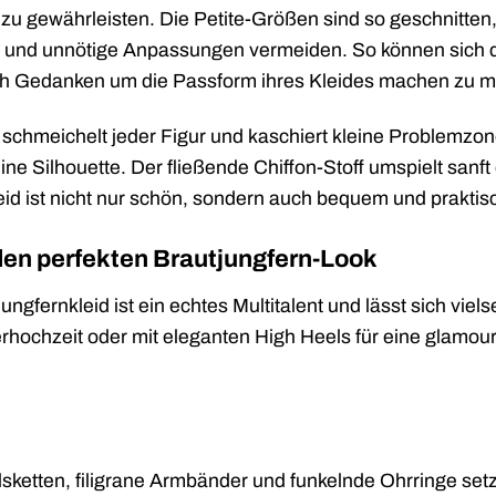
zu gewährleisten. Die Petite-Größen sind so geschnitten,
n und unnötige Anpassungen vermeiden. So können sich d
ich Gedanken um die Passform ihres Kleides machen zu 
 schmeichelt jeder Figur und kaschiert kleine Problemzone
nine Silhouette. Der fließende Chiffon-Stoff umspielt sanf
eid ist nicht nur schön, sondern auch bequem und praktis
 den perfekten Brautjungfern-Look
ngfernkleid ist ein echtes Multitalent und lässt sich viel
rhochzeit oder mit eleganten High Heels für eine glamou
sketten, filigrane Armbänder und funkelnde Ohrringe set