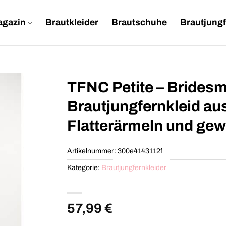
agazin
Brautkleider
Brautschuhe
Brautjungf
TFNC Petite – Bridesm
Brautjungfernkleid aus
Flatterärmeln und gew
Artikelnummer:
300e4143112f
Kategorie:
Brautjungfernkleider
57,99
€