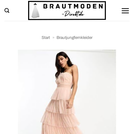
Zum
Inhalt
springen
Start
»
Brautjungfernkleider