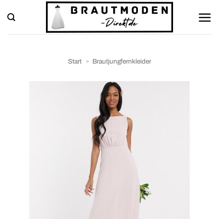
Zum
Inhalt
springen
Start
»
Brautjungfernkleider