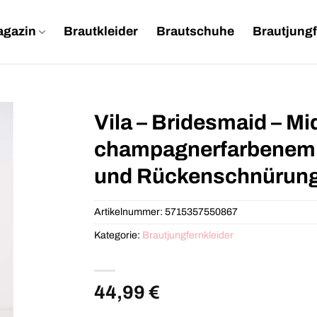
agazin
Brautkleider
Brautschuhe
Brautjungf
Vila – Bridesmaid – Mi
champagnerfarbenem S
und Rückenschnürun
Artikelnummer:
5715357550867
Kategorie:
Brautjungfernkleider
44,99
€