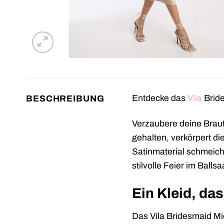
Entdecke das
Vila
Bride
BESCHREIBUNG
Verzaubere deine Brau
gehalten, verkörpert di
Satinmaterial schmeiche
stilvolle Feier im Ball
Ein Kleid, da
Das Vila Bridesmaid Mid