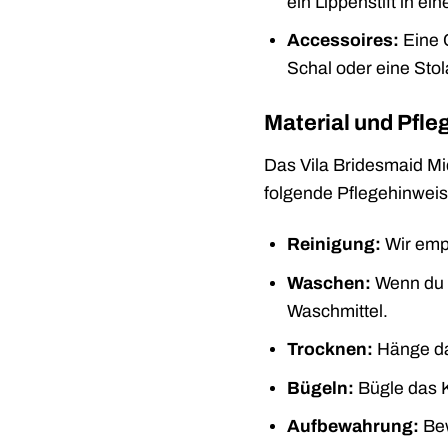
ein Lippenstift in 
Accessoires:
Eine C
Schal oder eine Sto
Material und Pfl
Das Vila Bridesmaid Mi
folgende Pflegehinweis
Reinigung:
Wir emp
Waschen:
Wenn du d
Waschmittel.
Trocknen:
Hänge da
Bügeln:
Bügle das K
Aufbewahrung:
Bew