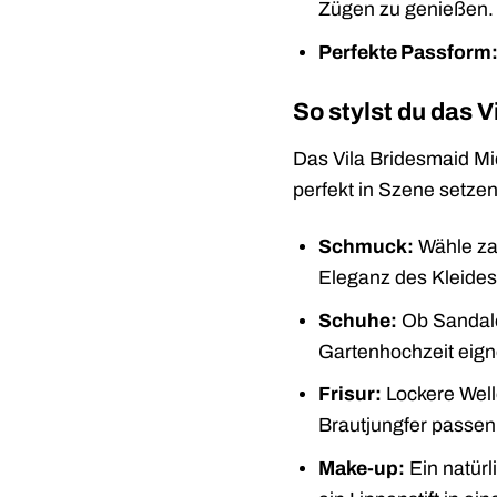
Zügen zu genießen.
Perfekte Passform
So stylst du das V
Das Vila Bridesmaid Mid
perfekt in Szene setzen
Schmuck:
Wähle zar
Eleganz des Kleides
Schuhe:
Ob Sandalet
Gartenhochzeit eigne
Frisur:
Lockere Welle
Brautjungfer passen
Make-up:
Ein natürl