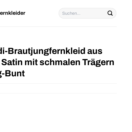
Suchen
ernkleider
nach:
di-Brautjungfernkleid aus
atin mit schmalen Trägern
g-Bunt