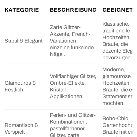
KATEGORIE
BESCHREIBUNG
GEEIGNET 
Klassische,
Zarte Glitzer-
traditionelle
Akzente, French-
Hochzeiten,
Subtil & Elegant
Variationen,
Bräute, die
einzelne funkelnde
dezente Elega
Nägel.
bevorzugen.
Moderne,
Vollflächiger Glitzer,
glamouröse
Glamourös &
Ombré-Effekte,
Hochzeiten,
Festlich
Kristall-
Bräute, die ein
Applikationen.
Statement set
möchten.
Perlen- und Glitzer-
Boho-Chic,
Kombinationen,
Romantisch &
Gartenhochzei
pastellfarbener
Verspielt
Bräute mit ei
Glitzer, zarte