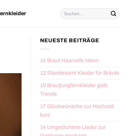
Suchen
ernkleider
nach:
NEUESTE BEITRÄGE
14 Braut Haarreife Ideen
12 Standesamt Kleider für Bräute
19 Brautjungfernkleider gelb
Trends
17 Glückwünsche zur Hochzeit
kurz
14 Umgedichtete Lieder zur
Goldenen Hochzeit