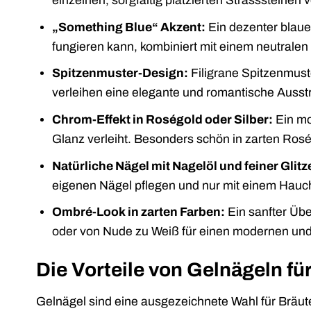
einzelnen, sorgfältig platzierten Strasssteinen 
„Something Blue“ Akzent:
Ein dezenter blaue
fungieren kann, kombiniert mit einem neutralen
Spitzenmuster-Design:
Filigrane Spitzenmuste
verleihen eine elegante und romantische Ausst
Chrom-Effekt in Roségold oder Silber:
Ein mo
Glanz verleiht. Besonders schön in zarten Ros
Natürliche Nägel mit Nagelöl und feiner Glit
eigenen Nägel pflegen und nur mit einem Hauch 
Ombré-Look in zarten Farben:
Ein sanfter Übe
oder von Nude zu Weiß für einen modernen un
Die Vorteile von Gelnägeln für
Gelnägel sind eine ausgezeichnete Wahl für Bräut