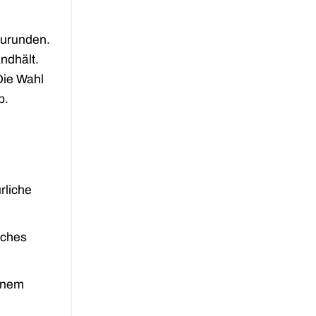
zurunden.
ndhält.
Die Wahl
b.
rliche
sches
inem