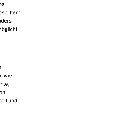
os
splittern
nders
möglicht
t
n wie
hte,
ion
helt und