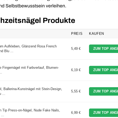
und Selbstbewusstsein verleihen.
chzeitsnägel Produkte
PREIS
KAUFEN
um Aufkleben, Glänzend Rosa French
5,49 €
ZUM TOP ANG
d Blu ...
e Fingernägel mit Farbverlauf, Blumen-
6,19 €
ZUM TOP ANG
..
, Ballerina-Kunstnägel mit Stein-Design,
5,55 €
ZUM TOP ANG
 ...
 Tip Press-on-Nägel, Nude Fake Nails,
6,99 €
ZUM TOP ANG
...