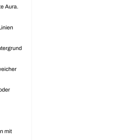
te Aura.
Linien
ntergrund
weicher
oder
n mit