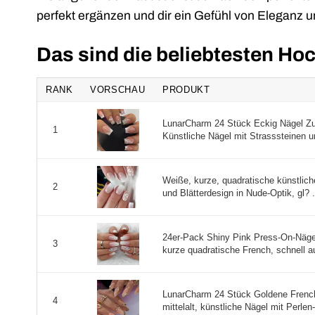
perfekt ergänzen und dir ein Gefühl von Eleganz 
Das sind die beliebtesten Ho
RANK
VORSCHAU
PRODUKT
LunarCharm 24 Stück Eckig Nägel Z
1
Künstliche Nägel mit Strasssteinen un
Weiße, kurze, quadratische künstlich
2
und Blätterdesign in Nude-Optik, gl? .
24er-Pack Shiny Pink Press-On-Nägel
3
kurze quadratische French, schnell au
LunarCharm 24 Stück Goldene French
4
mittelalt, künstliche Nägel mit Perlen- 