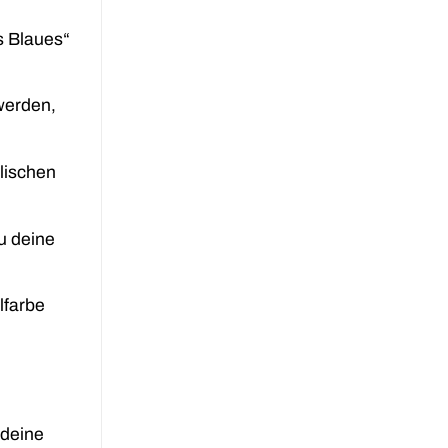
s Blaues“
 werden,
lischen
u deine
lfarbe
 deine