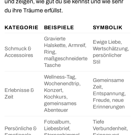
und zeigen, wie gut du sie kennst und wie sehr
du ihre Träume erfüllst.
KATEGORIE
BEISPIELE
SYMBOLIK
Gravierte
Ewige Liebe,
Halskette, Armreif,
Schmuck &
Wertschätzung,
Ring,
Accessoires
persönlicher
maßgeschneiderte
Stil
Tasche
Wellness-Tag,
Gemeinsame
Wochenendtrip,
Zeit,
Erlebnisse &
Konzert,
Entspannung,
Zeit
Kochkurs,
Freude, neue
gemeinsames
Erinnerungen
Abenteuer
Fotoalbum,
Tiefe
Persönliche &
Liebesbrief,
Verbundenheit,