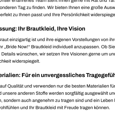
nser erfahrenes Team steht Ihnen gerne mit Rat und Tat z
esonderen Tag zu finden. Wir bieten Ihnen eine große Aus
perfekt zu Ihnen passt und Ihre Persönlichkeit widerspiegel
sung: Ihr Brautkleid, Ihre Vision
raut einzigartig ist und ihre eigenen Vorstellungen von ih
Ihr „Bride Now!“ Brautkleid individuell anzupassen. Ob 
Details wünschen, wir setzen Ihre Visionen gerne um und 
chkeit widerspiegelt.
ialien: Für ein unvergessliches Tragegefüh
auf Qualität und verwenden nur die besten Materialien f
d unsere anderen Stoffe werden sorgfältig ausgewählt und 
sondern auch angenehm zu tragen sind und ein Leben la
hlfühlen und Ihr Brautkleid mit Freude tragen können.