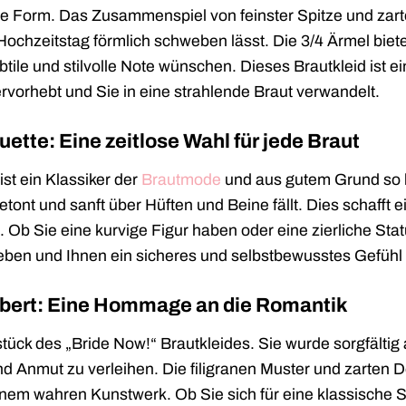
 Form. Das Zusammenspiel von feinster Spitze und zartem 
Hochzeitstag förmlich schweben lässt. Die 3/4 Ärmel biet
ubtile und stilvolle Note wünschen. Dieses Brautkleid ist 
rvorhebt und Sie in eine strahlende Braut verwandelt.
uette: Eine zeitlose Wahl für jede Braut
ist ein Klassiker der
Brautmode
und aus gutem Grund so be
 betont und sanft über Hüften und Beine fällt. Dies schaff
 Ob Sie eine kurvige Figur haben oder eine zierliche Statu
ben und Ihnen ein sicheres und selbstbewusstes Gefühl
aubert: Eine Hommage an die Romantik
stück des „Bride Now!“ Brautkleides. Sie wurde sorgfältig
Anmut zu verleihen. Die filigranen Muster und zarten Det
nem wahren Kunstwerk. Ob Sie sich für eine klassische S