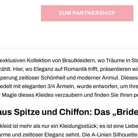
ZUM PARTNERSHOP
exklusiven Kollektion von Brautkleidern, wo Träume in St
ählt. Hier, wo Eleganz auf Romantik trifft, präsentieren
rperung zeitloser Schönheit und moderner Anmut. Dieses e
redelt mit eleganten 3/4 Ärmeln, wurde entworfen, um I
r Magie dieses Kleides verzaubern und finden Sie Ihren p
us Spitze und Chiffon: Das „Brid
leid ist mehr als nur ein Kleidungsstück; es ist eine Lieb
e und zeitloser Eleganz sehnt. Die A-Linien Silhouette s