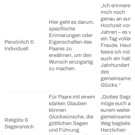
„Ich erinnere
mich noch
genau an eure
Hier geht es darum,
Hochzeit vor 5
spezifische
Jahren – es wa
Erinnerungen oder
ein Tag voller
Persönlich &
Eigenschaften des
Freude. Heute
Individuell
Paares zu
feiere ich mit
erwähnen, um den
euch ein halbe
Wunsch einzigartig
Jahrhundert
zu machen.
des
gemeinsamen
Glücks.“
Für Paare mit einem
„Gottes Segen
starken Glauben
möge euch auf
können
eurem weitere
Glückwünsche, die
gemeinsamen
Religiös &
göttlichen Segen
Weg begleiten.
Segensreich
und Führung
Herzlichen