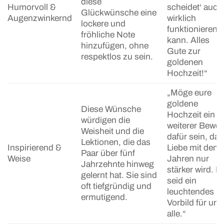
diese
Humorvoll &
scheidet‘ auch
Glückwünsche eine
Augenzwinkernd
wirklich
lockere und
funktionieren
fröhliche Note
kann. Alles
hinzufügen, ohne
Gute zur
respektlos zu sein.
goldenen
Hochzeit!“
„Möge eure
goldene
Diese Wünsche
Hochzeit ein
würdigen die
weiterer Bewei
Weisheit und die
dafür sein, das
Lektionen, die das
Inspirierend &
Liebe mit den
Paar über fünf
Weise
Jahren nur
Jahrzehnte hinweg
stärker wird. Ih
gelernt hat. Sie sind
seid ein
oft tiefgründig und
leuchtendes
ermutigend.
Vorbild für uns
alle.“