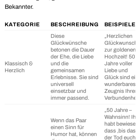
Bekannter.
KATEGORIE
BESCHREIBUNG
BEISPIELE
Diese
„Herzlichen
Glückwünsche
Glückwunsch
betonen die Dauer
zur goldenen
der Ehe, die Liebe
Hochzeit! 50
Klassisch &
und die
Jahre voller
Herzlich
gemeinsamen
Liebe und
Erlebnisse. Sie sind
Glück sind ein
universell
wunderbares
einsetzbar und
Zeugnis Ihrer
immer passend.
Verbundenheit
„50 Jahre –
Wahnsinn! Ihr
Wenn das Paar
habt bewiesen
einen Sinn für
dass ‚bis dass
Humor hat, können
der Tod euch