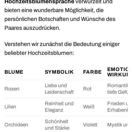
Hochzeitsblumensprache
verwurzelt und
bieten eine wunderbare Möglichkeit, die
persönlichen Botschaften und Wünsche des
Paares auszudrücken.
Verstehen wir zunächst die Bedeutung einiger
beliebter Hochzeitsblumen:
EMOTIO
BLUME
SYMBOLIK
FARBE
WIRKUN
Liebe und
Romantik 
Rosen
Rot
Leidenschaft
tiefe Gefüh
Reinheit und
Frieden u
Lilien
Weiß
Eleganz
Erhabenhe
Schönheit
Orchideen
Violett
Mystik und
und Stärke