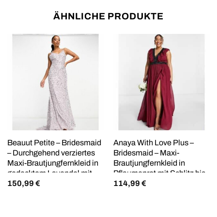
ÄHNLICHE PRODUKTE
Beauut Petite – Bridesmaid
Anaya With Love Plus –
– Durchgehend verziertes
Bridesmaid – Maxi-
Maxi-Brautjungfernkleid in
Brautjungfernkleid in
gedecktem Lavendel mit
Pflaumenrot mit Schlitz bis
150,99
€
114,99
€
schmalen Trägern und
zum Oberschenkel – RED
Schleppe-Lila