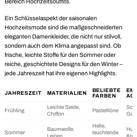
Bereich Hochzeitsoutfits.
Ein Schlüsselaspekt der saisonalen
Hochzeitsmode sind die maßgeschneiderten
eleganten Damenkleider, die nicht nur stilvoll,
sondern auch dem Klima angepasst sind. Ob
frische, leichte Stoffe für den Sommer oder
reiche, geschichtete Designs für den Winter –
jede Jahreszeit hat ihre eigenen Highlights.
BELIEBTE
EM
JAHRESZEIT
MATERIALIEN
FARBEN
AC
Leichte Seide,
Schl
Frühling
Pastelltöne
Chiffon
Gold
Helle,
Baumwolle,
Hut 
Sommer
leuchtende
Leinen
Kre