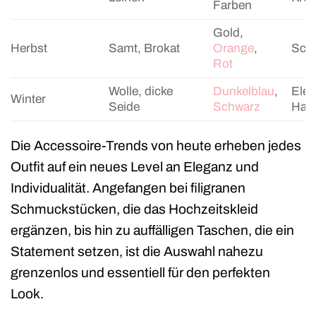
Farben
Gold,
Herbst
Samt, Brokat
Orange
,
Scha
Rot
Wolle, dicke
Dunkelblau
,
Eleg
Winter
Seide
Schwarz
Han
Die Accessoire-Trends von heute erheben jedes
Outfit auf ein neues Level an Eleganz und
Individualität. Angefangen bei filigranen
Schmuckstücken, die das Hochzeitskleid
ergänzen, bis hin zu auffälligen Taschen, die ein
Statement setzen, ist die Auswahl nahezu
grenzenlos und essentiell für den perfekten
Look.