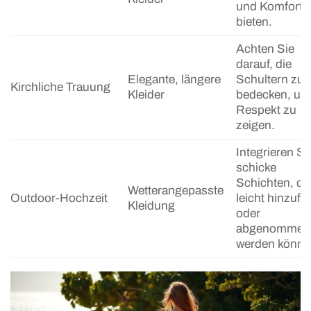
und Komfort
bieten.
Achten Sie
darauf, die
Elegante, längere
Schultern zu
Kirchliche Trauung
Kleider
bedecken, um
Respekt zu
zeigen.
Integrieren Si
schicke
Schichten, di
Wetterangepasste
Outdoor-Hochzeit
leicht hinzufü
Kleidung
oder
abgenommen
werden könne