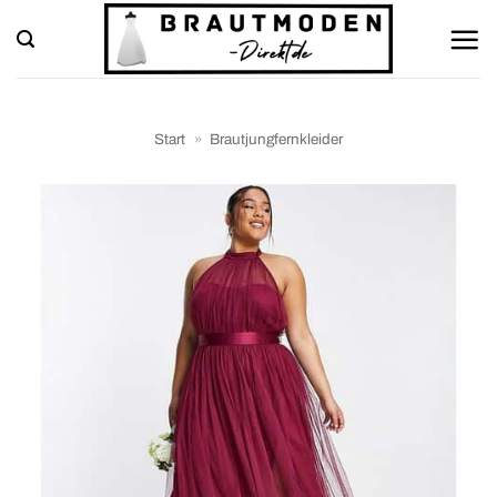
Zum
Inhalt
springen
Start
»
Brautjungfernkleider