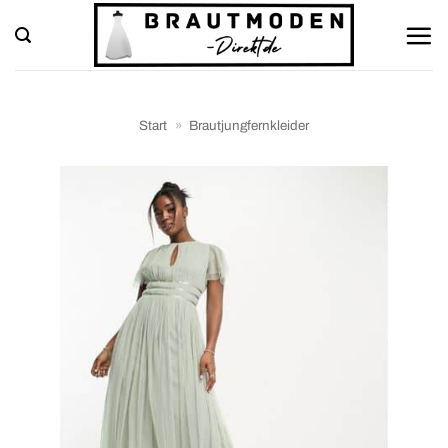
Zum
Inhalt
springen
Start
»
Brautjungfernkleider