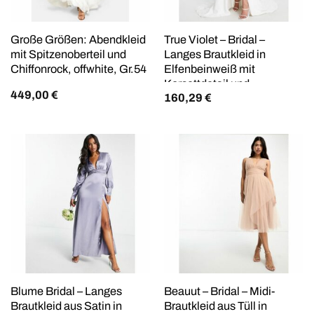
Große Größen: Abendkleid
True Violet – Bridal –
mit Spitzenoberteil und
Langes Brautkleid in
Chiffonrock, offwhite, Gr.54
Elfenbeinweiß mit
Korsettdetail und
449,00
€
160,29
€
Schwalbenschwanz
Blume Bridal – Langes
Beauut – Bridal – Midi-
Brautkleid aus Satin in
Brautkleid aus Tüll in