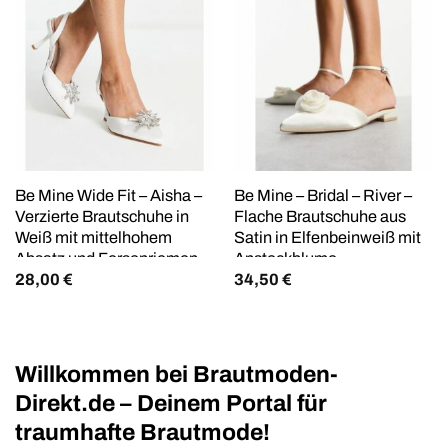
Be Mine Wide Fit – Aisha –
Be Mine – Bridal – River –
Verzierte Brautschuhe in
Flache Brautschuhe aus
Weiß mit mittelhohem
Satin in Elfenbeinweiß mit
Absatz und Fersenriemen,
Ansteckblume
28,00
€
34,50
€
weite Passform
Willkommen bei Brautmoden-
Direkt.de – Deinem Portal für
traumhafte Brautmode!