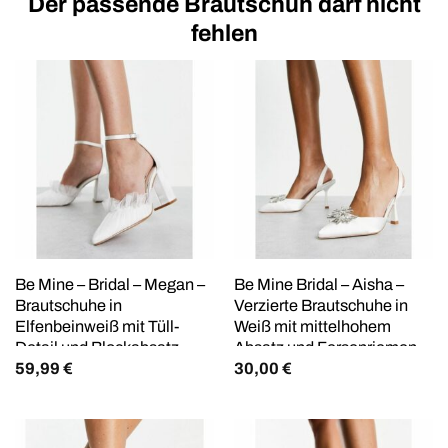
Der passende Brautschuh darf nicht
fehlen
Be Mine – Bridal – Megan –
Be Mine Bridal – Aisha –
Brautschuhe in
Verzierte Brautschuhe in
Elfenbeinweiß mit Tüll-
Weiß mit mittelhohem
Detail und Blockabsatz,
Absatz und Fersenriemen
59,99
€
30,00
€
weite Passform